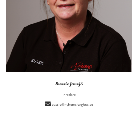
Sussie Javsjö
Inredare
sussie@nyhemsfarghus.se